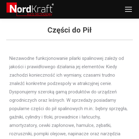
Części do Pił
Jesteś tutaj:
Niezawodne funkcjonowanie pilarki spalinowej zależy od
jakości i prawidłowego działania jej elementów. Kiedy
zachodzi konieczność ich wymiany, czasami trudno
znaleźć konkretne podzespoły w atrakcyjnej cenie.
Dysponujemy szeroką gamą produktów do urządzeń
ogrodniczych oraz leśnych. W sprzedaży posiadamy
popularne części do pił spalinowych m.in.: bębny sprzęgła,
gaźniki, cylindry i tłoki, prowadnice i łańcuchy,
amortyzatory, cewki zapłonowe, hamulce, zębatki,
rozruszniki, pompki olejowe, napinacze oraz narzędzia